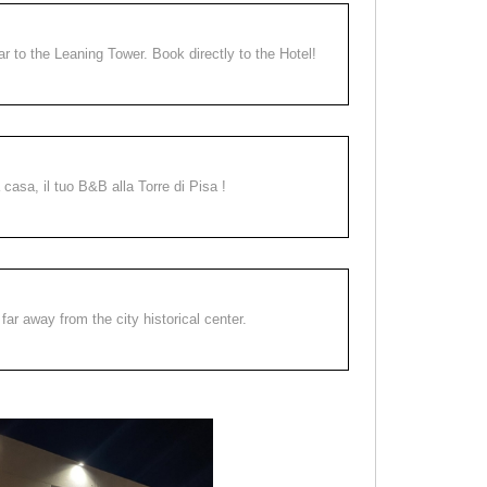
ear to the Leaning Tower. Book directly to the Hotel!
a casa, il tuo B&B alla Torre di Pisa !
far away from the city historical center.