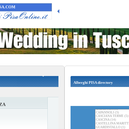
SA.COM
Alberghi PISA directory
ZA